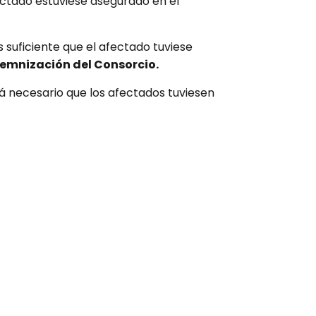
ectado estuviese asegurado en el
 suficiente que el afectado tuviese
demnización del Consorcio.
erá necesario que los afectados tuviesen