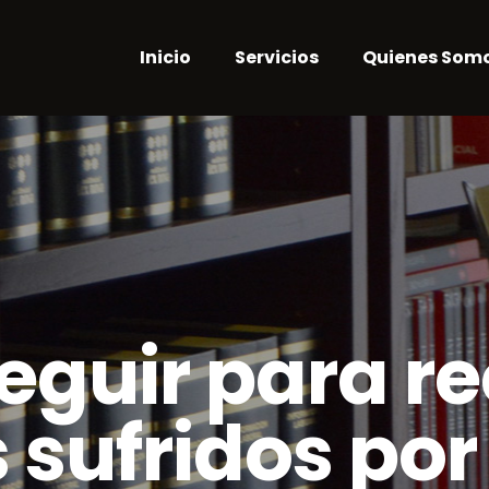
Inicio
Servicios
Quienes Som
seguir para r
 sufridos por