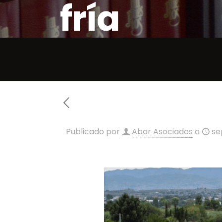
fría
Publicado por
Abar Asociados
a
se