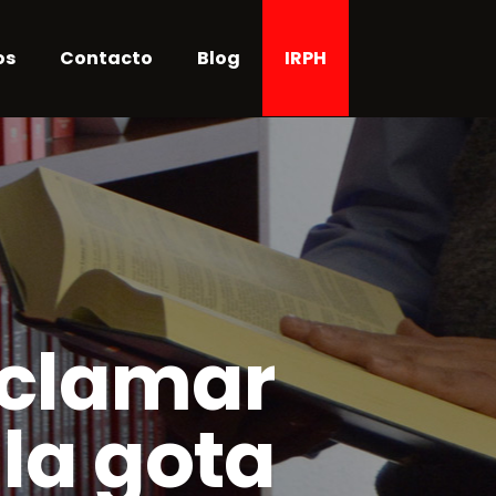
os
Contacto
Blog
IRPH
eclamar
 la gota