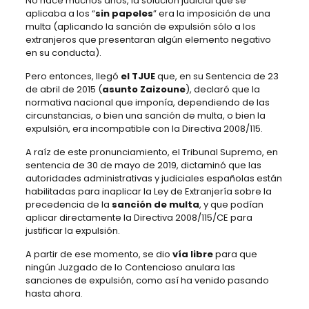
No hace muchos años, la solución judicial que se
aplicaba a los “
sin papeles
” era la imposición de una
multa (aplicando la sanción de expulsión sólo a los
extranjeros que presentaran algún elemento negativo
en su conducta).
Pero entonces, llegó
el TJUE
que, en su Sentencia de 23
de abril de 2015 (
asunto Zaizoune
), declaró que la
normativa nacional que imponía, dependiendo de las
circunstancias, o bien una sanción de multa, o bien la
expulsión, era incompatible con la Directiva 2008/115.
A raíz de este pronunciamiento, el Tribunal Supremo, en
sentencia de 30 de mayo de 2019, dictaminó que las
autoridades administrativas y judiciales españolas están
habilitadas para inaplicar la Ley de Extranjería sobre la
precedencia de la
sanción de multa
, y que podían
aplicar directamente la Directiva 2008/115/CE para
justificar la expulsión.
A partir de ese momento, se dio
vía libre
para que
ningún Juzgado de lo Contencioso anulara las
sanciones de expulsión, como así ha venido pasando
hasta ahora.